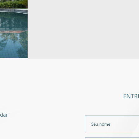
ENTR
ndar